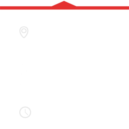
Baumaterialienvertrieb
Gustav Wulff GmbH & Co. KG
Windmühlenstraße 91
29221 Celle
05141 – 9066 – 0
info@bauma-wulff.de
Mo–Fr: 7:00 – 17:00 Uhr
Abholungen ab 7:00 Uhr